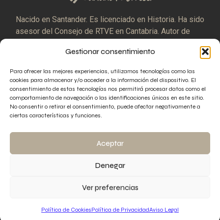
Nacido en Santander. Es licenciado en Historia. Ha sido
asesor del Consejo de RTVE en Cantabria. Autor de
treinta libros sobre enigmas históricos.
Gestionar consentimiento
Facebook
Instagram
Para ofrecer las mejores experiencias, utilizamos tecnologías como las
cookies para almacenar y/o acceder a la información del dispositivo. El
consentimiento de estas tecnologías nos permitirá procesar datos como el
comportamiento de navegación o las identificaciones únicas en este sitio.
No consentir o retirar el consentimiento, puede afectar negativamente a
ciertas características y funciones.
Aviso Legal
Política de Privacidad
Política de Cookies
Propiedad Intelectual
Aceptar
Gestionar Cookies
Denegar
Copyright 2003 – 2026 | Mariano Fernández Urresti © All
Ver preferencias
Right Reserved
Design by
M Velasco
Política de Cookies
Política de Privacidad
Aviso Legal