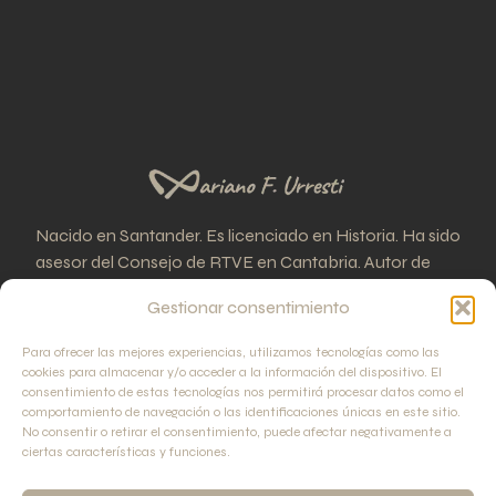
Nacido en Santander. Es licenciado en Historia. Ha sido
asesor del Consejo de RTVE en Cantabria. Autor de
treinta libros sobre enigmas históricos.
Gestionar consentimiento
Facebook
Instagram
Para ofrecer las mejores experiencias, utilizamos tecnologías como las
cookies para almacenar y/o acceder a la información del dispositivo. El
consentimiento de estas tecnologías nos permitirá procesar datos como el
comportamiento de navegación o las identificaciones únicas en este sitio.
No consentir o retirar el consentimiento, puede afectar negativamente a
ciertas características y funciones.
Aviso Legal
Política de Privacidad
Política de Cookies
Propiedad Intelectual