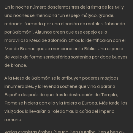
En la noche número doscientos tres de la ristra de las Mil y
una noches se menciona “un espejo mágico, grande,
redondo, formado por una aleación de metales, fabricado
por Salomón”. Algunos creen que ese espejo es la
maravillosa Mesa de Salomón. Otros la identificaron con el
Mar de Bronce que se menciona en la Biblia. Una especie
de vasija de forma semiesférica sostenida por doce bueyes
de bronce.
A la Mesa de Salomón se le atribuyen poderes mágicos
innumerables, y la leyenda sostiene que vino a parar a
España después de que, tras la destrucción del Templo,
Roma se hiciera con ella y la trajera a Europa. Más tarde, los
visigodos la llevarían a Toledo tras la caída del imperio
romano.
Varios cronistas árabes (Seudo Ben Qutaiba, Ben Aben al-