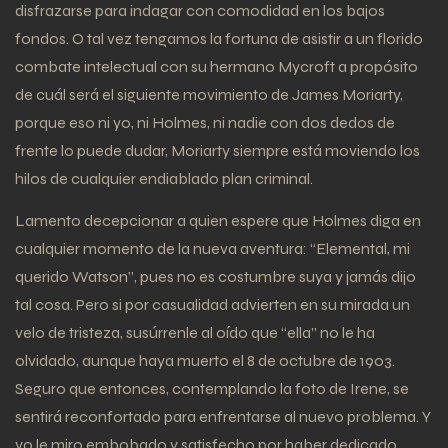
disfrazarse para indagar con comodidad en los bajos
fondos. O tal vez tengamos la fortuna de asistir a un florido
combate intelectual con su hermano Mycroft a propósito
de cuál será el siguiente movimiento de James Moriarty,
porque eso ni yo, ni Holmes, ni nadie con dos dedos de
frente lo puede dudar, Moriarty siempre está moviendo los
hilos de cualquier endiablado plan criminal.
Lamento decepcionar a quien espere que Holmes diga en
cualquier momento de la nueva aventura: “Elemental, mi
querido Watson”, pues no es costumbre suya y jamás dijo
tal cosa. Pero si por casualidad advierten en su mirada un
velo de tristeza, susúrrenle al oído que “ella” no le ha
olvidado, aunque haya muerto el 8 de octubre de 1903.
Seguro que entonces, contemplando la foto de Irene, se
sentirá reconfortado para enfrentarse al nuevo problema. Y
yo le miro embobado y satisfecho por haber dedicado