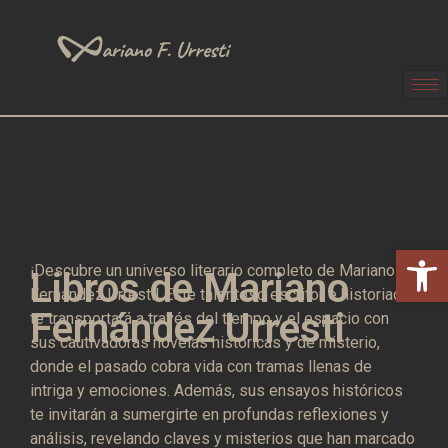
Abrir 
¡Descubre un universo literario completo de Mariano
Libros de Mariano
Fernández Urresti! Este talentoso escritor e historiador
Fernández Urresti
te transportará a través del tiempo y el espacio con
sus cautivadoras novelas históricas y de misterio,
donde el pasado cobra vida con tramas llenas de
intriga y emociones. Además, sus ensayos históricos
te invitarán a sumergirte en profundas reflexiones y
análisis, revelando claves y misterios que han marcado