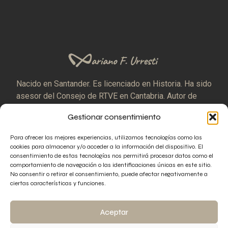
Nacido en Santander. Es licenciado en Historia. Ha sido
asesor del Consejo de RTVE en Cantabria. Autor de
treinta libros sobre enigmas históricos.
Gestionar consentimiento
Facebook
Instagram
Para ofrecer las mejores experiencias, utilizamos tecnologías como las
cookies para almacenar y/o acceder a la información del dispositivo. El
consentimiento de estas tecnologías nos permitirá procesar datos como el
comportamiento de navegación o las identificaciones únicas en este sitio.
No consentir o retirar el consentimiento, puede afectar negativamente a
ciertas características y funciones.
Aviso Legal
Política de Privacidad
Política de Cookies
Propiedad Intelectual
Aceptar
Gestionar Cookies